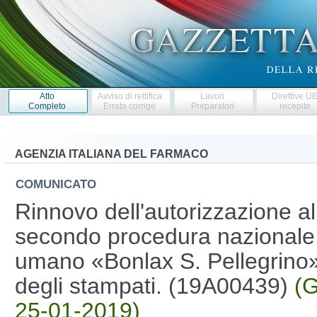
Atto
Avviso di rettifica
Lavori
Direttive U
Completo
Errata corrige
Preparatori
recepite
AGENZIA ITALIANA DEL FARMACO
COMUNICATO
Rinnovo dell'autorizzazione a
secondo procedura nazionale,
umano «Bonlax S. Pellegrino
degli stampati. (19A00439)
(G
25-01-2019)