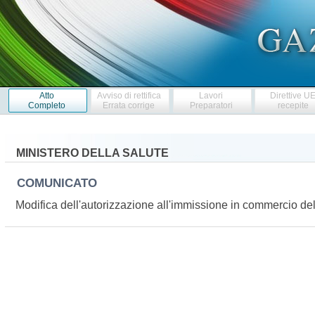
Atto
Avviso di rettifica
Lavori
Direttive U
Completo
Errata corrige
Preparatori
recepite
MINISTERO DELLA SALUTE
COMUNICATO
Modifica dell'autorizzazione all'immissione in commercio d