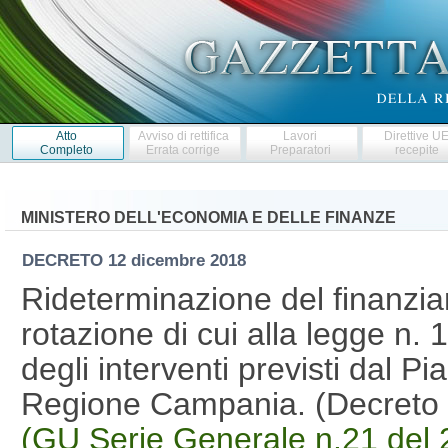
Atto
Avviso di rettifica
Lavori
Direttive U
Completo
Errata corrige
Preparatori
recepite
MINISTERO DELL'ECONOMIA E DELLE FINANZE
DECRETO
12 dicembre 2018
Rideterminazione del finanzia
rotazione di cui alla legge n. 
degli interventi previsti dal P
Regione Campania. (Decreto 
(GU Serie Generale n.21 del 