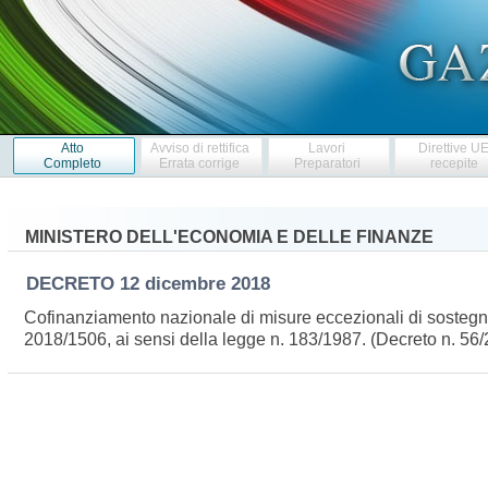
Atto
Avviso di rettifica
Lavori
Direttive U
Completo
Errata corrige
Preparatori
recepite
MINISTERO DELL'ECONOMIA E DELLE FINANZE
DECRETO
12 dicembre 2018
Cofinanziamento nazionale di misure eccezionali di sostegno 
2018/1506, ai sensi della legge n. 183/1987. (Decreto n. 5