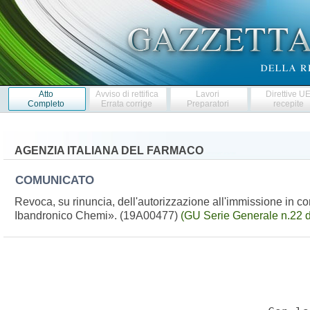
Atto
Avviso di rettifica
Lavori
Direttive U
Completo
Errata corrige
Preparatori
recepite
AGENZIA ITALIANA DEL FARMACO
COMUNICATO
Revoca, su rinuncia, dell'autorizzazione all'immissione in
Ibandronico Chemi». (19A00477)
(GU Serie Generale n.22 