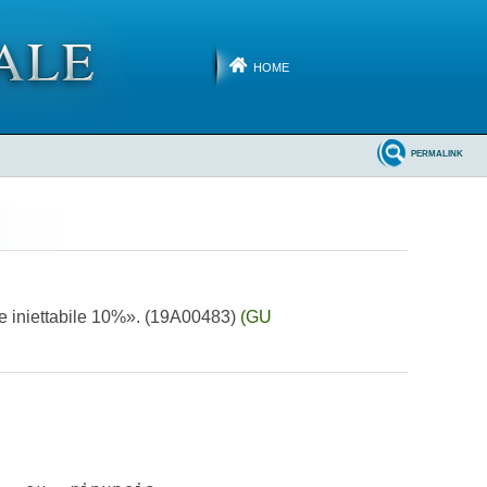
HOME
PERMALINK
ne iniettabile 10%». (19A00483)
(GU