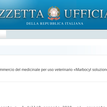
E
commercio del medicinale per uso veterinario «Marbocyl soluzio