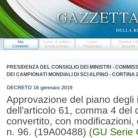
Atto
Avviso di rettifica
Lavori
Direttive U
Completo
Errata corrige
Preparatori
recepite
PRESIDENZA DEL CONSIGLIO DEI MINISTRI - COMMI
DEI CAMPIONATI MONDIALI DI SCI ALPINO - CORTINA 
DECRETO
16 gennaio 2019
Approvazione del piano degli i
dell'articolo 61, comma 4 del
convertito, con modificazioni,
n. 96. (19A00488)
(GU Serie 