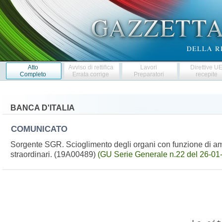
Atto
Avviso di rettifica
Lavori
Direttive U
Completo
Errata corrige
Preparatori
recepite
BANCA D'ITALIA
COMUNICATO
Sorgente SGR. Scioglimento degli organi con funzione di am
straordinari. (19A00489)
(GU Serie Generale n.22 del 26-01