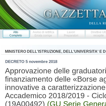
Atto
Avviso di rettifica
Lavori
Direttive U
Completo
Errata corrige
Preparatori
recepite
MINISTERO DELL'ISTRUZIONE, DELL'UNIVERSITA' E 
DECRETO
5 novembre 2018
Approvazione delle graduator
finanziamento delle «Borse ag
innovative a caratterizzazione
Accademico 2018/2019 - Ciclo
(19A00492)
(GU Serie Genera