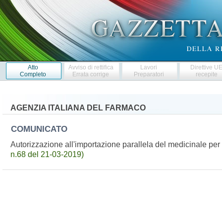
Atto
Avviso di rettifica
Lavori
Direttive U
Completo
Errata corrige
Preparatori
recepite
AGENZIA ITALIANA DEL FARMACO
COMUNICATO
Autorizzazione all'importazione parallela del medicinale 
n.68 del 21-03-2019)