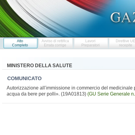
Atto
Avviso di rettifica
Lavori
Direttive U
Completo
Errata corrige
Preparatori
recepite
MINISTERO DELLA SALUTE
COMUNICATO
Autorizzazione all'immissione in commercio del medicinale 
acqua da bere per polli». (19A01813)
(GU Serie Generale n