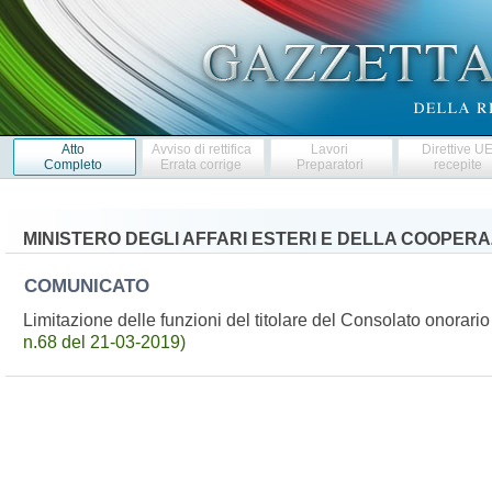
Atto
Avviso di rettifica
Lavori
Direttive U
Completo
Errata corrige
Preparatori
recepite
MINISTERO DEGLI AFFARI ESTERI E DELLA COOPER
COMUNICATO
Limitazione delle funzioni del titolare del Consolato onorari
n.68 del 21-03-2019)