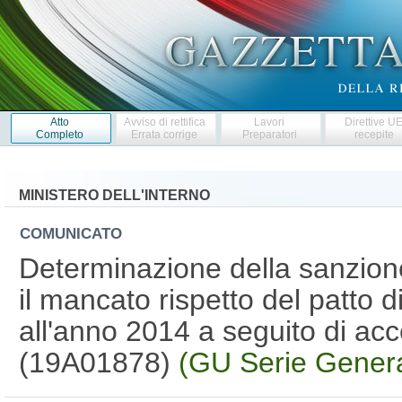
Atto
Avviso di rettifica
Lavori
Direttive U
Completo
Errata corrige
Preparatori
recepite
MINISTERO DELL'INTERNO
COMUNICATO
Determinazione della sanzio
il mancato rispetto del patto di 
all'anno 2014 a seguito di ac
(19A01878)
(GU Serie Genera