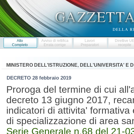
Atto
Avviso di rettifica
Lavori
Direttive U
Completo
Errata corrige
Preparatori
recepite
MINISTERO DELL'ISTRUZIONE, DELL'UNIVERSITA' E 
DECRETO
28 febbraio 2019
Proroga del termine di cui all
decreto 13 giugno 2017, recan
indicatori di attivita' formativ
di specializzazione di area s
Serie Generale n.68 del 21-0