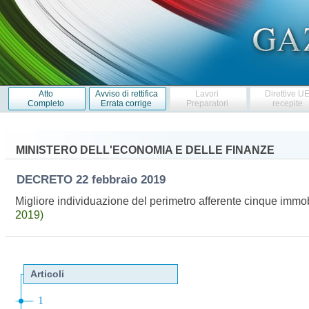
Atto
Avviso di rettifica
Lavori
Direttive U
Completo
Errata corrige
Preparatori
recepite
MINISTERO DELL'ECONOMIA E DELLE FINANZE
DECRETO
22 febbraio 2019
Migliore individuazione del perimetro afferente cinque immobi
2019)