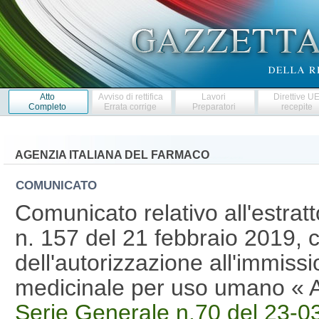
Atto
Avviso di rettifica
Lavori
Direttive U
Completo
Errata corrige
Preparatori
recepite
AGENZIA ITALIANA DEL FARMACO
COMUNICATO
Comunicato relativo all'estra
n. 157 del 21 febbraio 2019, 
dell'autorizzazione all'immiss
medicinale per uso umano « 
Serie Generale n.70 del 23-0