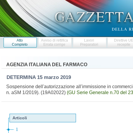
Atto
Avviso di rettifica
Lavori
Direttive U
Completo
Errata corrige
Preparatori
recepite
AGENZIA ITALIANA DEL FARMACO
DETERMINA
15 marzo 2019
Sospensione dell'autorizzazione all'immissione in commerc
n. aSM 1/2019). (19A02022)
(GU Serie Generale n.70 del 2