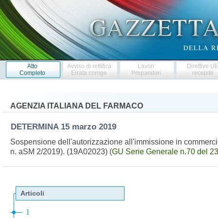
Atto
Avviso di rettifica
Lavori
Direttive U
Completo
Errata corrige
Preparatori
recepite
AGENZIA ITALIANA DEL FARMACO
DETERMINA
15 marzo 2019
Sospensione dell'autorizzazione all'immissione in commerc
n. aSM 2/2019). (19A02023)
(GU Serie Generale n.70 del 2