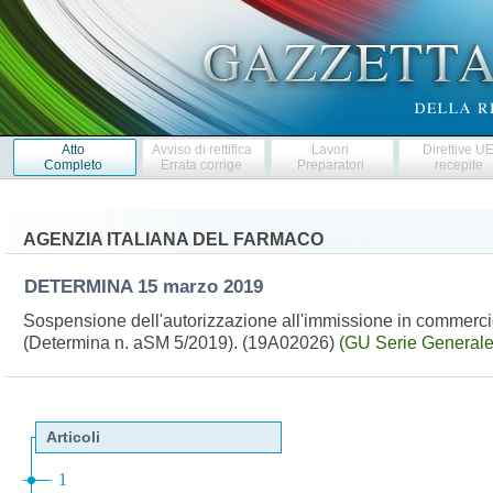
Atto
Avviso di rettifica
Lavori
Direttive U
Completo
Errata corrige
Preparatori
recepite
AGENZIA ITALIANA DEL FARMACO
DETERMINA
15 marzo 2019
Sospensione dell'autorizzazione all'immissione in commerci
(Determina n. aSM 5/2019). (19A02026)
(GU Serie Generale