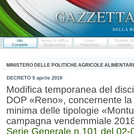
Atto
Avviso di rettifica
Lavori
Direttive U
Completo
Errata corrige
Preparatori
recepite
MINISTERO DELLE POLITICHE AGRICOLE ALIMENTARI
DECRETO
5 aprile 2019
Modifica temporanea del disci
DOP «Reno», concernente la rid
minima delle tipologie «Montun
campagna vendemmiale 2018
Serie Generale n.101 del 02-