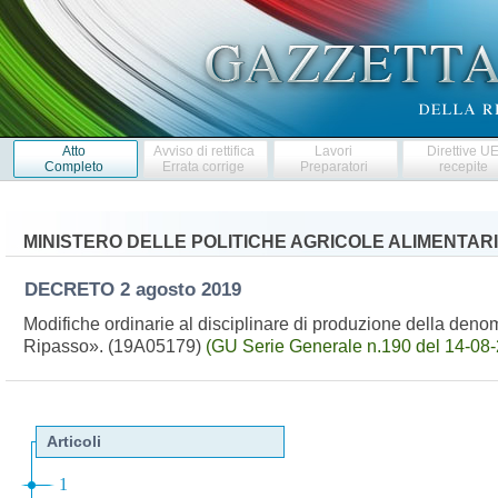
Atto
Avviso di rettifica
Lavori
Direttive U
Completo
Errata corrige
Preparatori
recepite
MINISTERO DELLE POLITICHE AGRICOLE ALIMENTARI
DECRETO
2 agosto 2019
Modifiche ordinarie al disciplinare di produzione della denomi
Ripasso». (19A05179)
(GU Serie Generale n.190 del 14-08