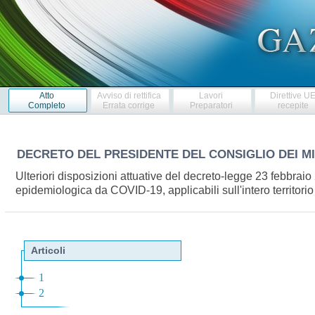
Atto
Avviso di rettifica
Lavori
Direttive U
Completo
Errata corrige
Preparatori
recepite
DECRETO DEL PRESIDENTE DEL CONSIGLIO DEI M
Ulteriori disposizioni attuative del decreto-legge 23 febbrai
epidemiologica da COVID-19, applicabili sull'intero territor