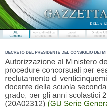
Atto
Avviso di rettifica
Lavori
Direttive U
Completo
Errata corrige
Preparatori
recepite
DECRETO DEL PRESIDENTE DEL CONSIGLIO DEI MI
Autorizzazione al Ministero del
procedure concorsuali per esami
reclutamento di venticinquemi
docente della scuola secondar
grado, per gli anni scolastic
(20A02312)
(GU Serie Genera