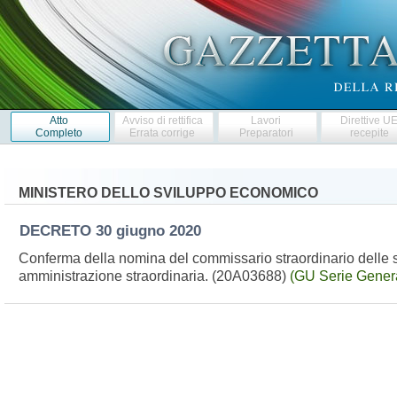
Atto
Avviso di rettifica
Lavori
Direttive U
Completo
Errata corrige
Preparatori
recepite
MINISTERO DELLO SVILUPPO ECONOMICO
DECRETO
30 giugno 2020
Conferma della nomina del commissario straordinario delle soc
amministrazione straordinaria. (20A03688)
(GU Serie Genera