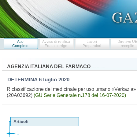
Atto
Avviso di rettifica
Lavori
Direttive U
Completo
Errata corrige
Preparatori
recepite
AGENZIA ITALIANA DEL FARMACO
DETERMINA
6 luglio 2020
Riclassificazione del medicinale per uso umano «Verkazia» a
(20A03692)
(GU Serie Generale n.178 del 16-07-2020)