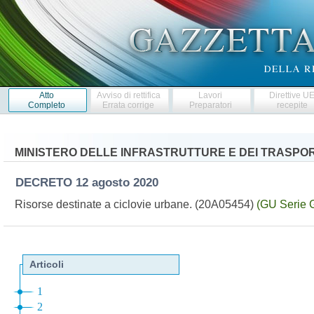
Atto
Avviso di rettifica
Lavori
Direttive U
Completo
Errata corrige
Preparatori
recepite
MINISTERO DELLE INFRASTRUTTURE E DEI TRASPOR
DECRETO
12 agosto 2020
Risorse destinate a ciclovie urbane. (20A05454)
(GU Serie 