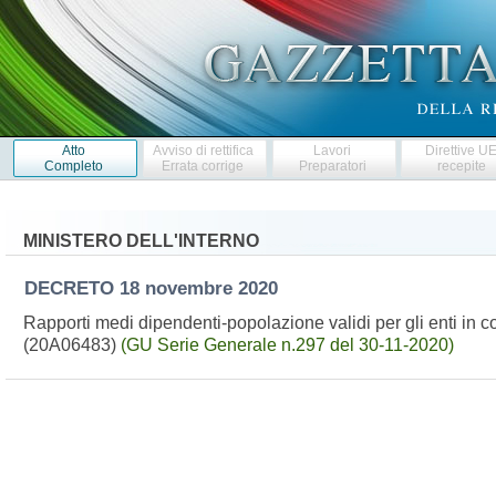
Atto
Avviso di rettifica
Lavori
Direttive U
Completo
Errata corrige
Preparatori
recepite
MINISTERO DELL'INTERNO
DECRETO
18 novembre 2020
Rapporti medi dipendenti-popolazione validi per gli enti in co
(20A06483)
(GU Serie Generale n.297 del 30-11-2020)