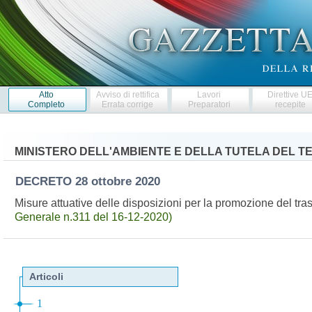
Atto
Avviso di rettifica
Lavori
Direttive U
Completo
Errata corrige
Preparatori
recepite
MINISTERO DELL'AMBIENTE E DELLA TUTELA DEL T
DECRETO
28 ottobre 2020
Misure attuative delle disposizioni per la promozione del tr
Generale n.311 del 16-12-2020)