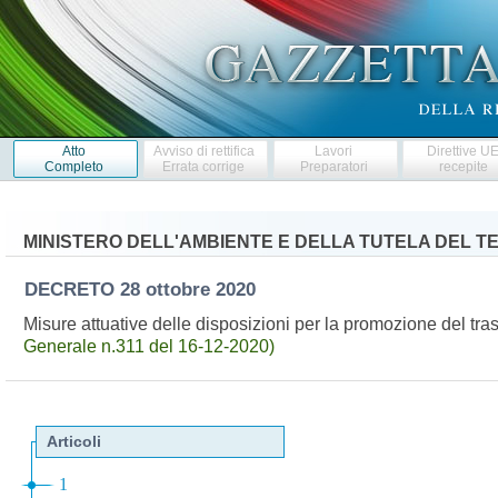
Atto
Avviso di rettifica
Lavori
Direttive U
Completo
Errata corrige
Preparatori
recepite
MINISTERO DELL'AMBIENTE E DELLA TUTELA DEL T
DECRETO
28 ottobre 2020
Misure attuative delle disposizioni per la promozione del tr
Generale n.311 del 16-12-2020)