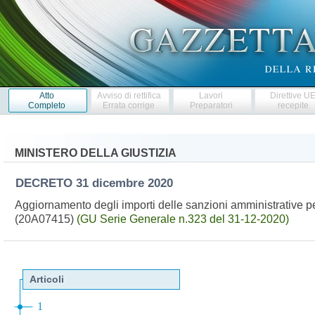
Atto
Avviso di rettifica
Lavori
Direttive U
Completo
Errata corrige
Preparatori
recepite
MINISTERO DELLA GIUSTIZIA
DECRETO
31 dicembre 2020
Aggiornamento degli importi delle sanzioni amministrative pe
(20A07415)
(GU Serie Generale n.323 del 31-12-2020)