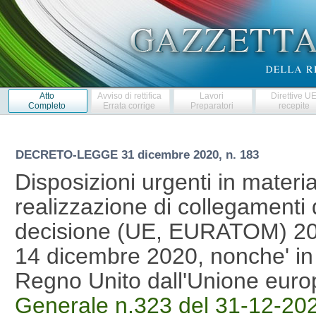
Atto
Avviso di rettifica
Lavori
Direttive U
Completo
Errata corrige
Preparatori
recepite
DECRETO-LEGGE
31 dicembre 2020, n. 183
Disposizioni urgenti in materia 
realizzazione di collegamenti d
decisione (UE, EURATOM) 202
14 dicembre 2020, nonche' in 
Regno Unito dall'Unione eur
Generale n.323 del 31-12-20