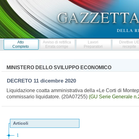
Atto
Avviso di rettifica
Lavori
Direttive U
Completo
Errata corrige
Preparatori
recepite
MINISTERO DELLO SVILUPPO ECONOMICO
DECRETO
11 dicembre 2020
Liquidazione coatta amministrativa della «Le Corti di Montepi
commissario liquidatore. (20A07255)
(GU Serie Generale n.