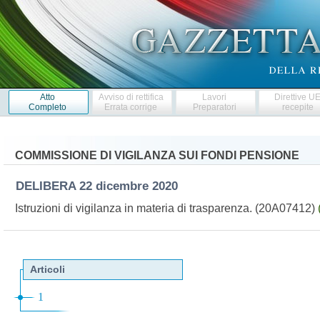
Atto
Avviso di rettifica
Lavori
Direttive U
Completo
Errata corrige
Preparatori
recepite
COMMISSIONE DI VIGILANZA SUI FONDI PENSIONE
DELIBERA
22 dicembre 2020
Istruzioni di vigilanza in materia di trasparenza. (20A07412)