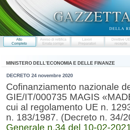
Atto
Avviso di rettifica
Lavori
Direttive U
Completo
Errata corrige
Preparatori
recepite
MINISTERO DELL'ECONOMIA E DELLE FINANZE
DECRETO
24 novembre 2020
Cofinanziamento nazionale de
GIE/IT/000735 MAGIS «MADE 
cui al regolamento UE n. 1293
n. 183/1987. (Decreto n. 34
Generale n.34 del 10-02-202