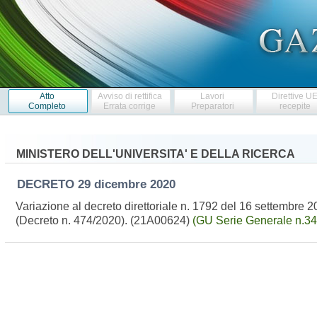
Atto
Avviso di rettifica
Lavori
Direttive U
Completo
Errata corrige
Preparatori
recepite
MINISTERO DELL'UNIVERSITA' E DELLA RICERCA
DECRETO
29 dicembre 2020
Variazione al decreto direttoriale n. 1792 del 16 settembre 
(Decreto n. 474/2020). (21A00624)
(GU Serie Generale n.34