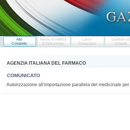
Atto
Avviso di rettifica
Lavori
Direttive U
Completo
Errata corrige
Preparatori
recepite
AGENZIA ITALIANA DEL FARMACO
COMUNICATO
Autorizzazione all'importazione parallela del medicinale 