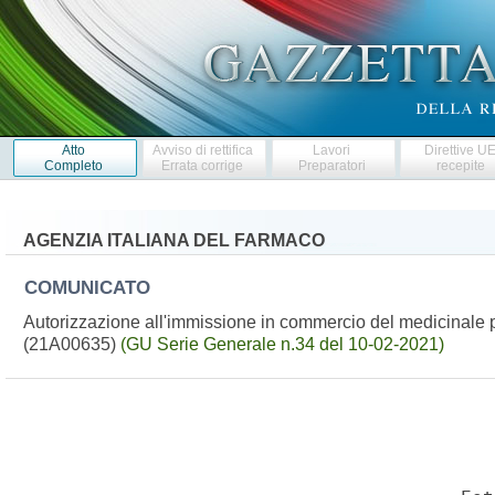
Atto
Avviso di rettifica
Lavori
Direttive U
Completo
Errata corrige
Preparatori
recepite
AGENZIA ITALIANA DEL FARMACO
COMUNICATO
Autorizzazione all'immissione in commercio del medicina
(21A00635)
(GU Serie Generale n.34 del 10-02-2021)