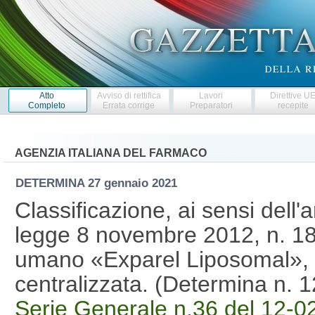
Atto
Avviso di rettifica
Lavori
Direttive U
Completo
Errata corrige
Preparatori
recepite
AGENZIA ITALIANA DEL FARMACO
DETERMINA
27 gennaio 2021
Classificazione, ai sensi dell'
legge 8 novembre 2012, n. 18
umano «Exparel Liposomal», 
centralizzata. (Determina n.
Serie Generale n.36 del 12-0