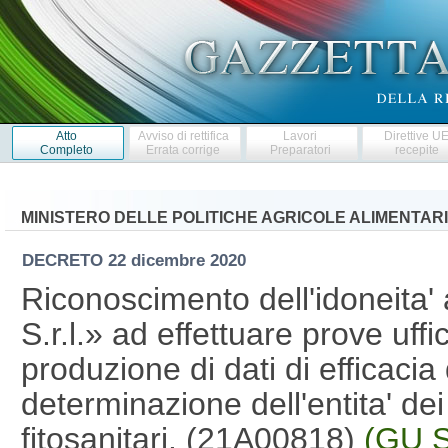
Atto
Avviso di rettifica
Lavori
Direttive U
Completo
Errata corrige
Preparatori
recepite
MINISTERO DELLE POLITICHE AGRICOLE ALIMENTARI
DECRETO
22 dicembre 2020
Riconoscimento dell'idoneita' 
S.r.l.» ad effettuare prove uffic
produzione di dati di efficacia d
determinazione dell'entita' dei 
fitosanitari. (21A00818)
(GU S