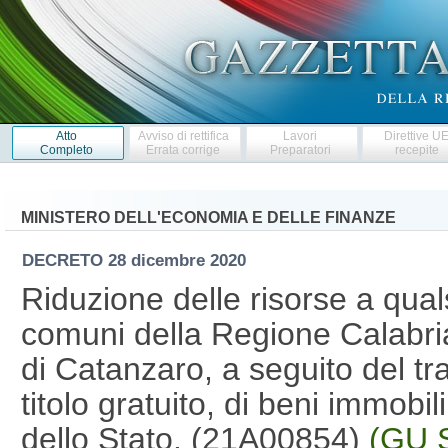
Atto
Avviso di rettifica
Lavori
Direttive U
Completo
Errata corrige
Preparatori
recepite
MINISTERO DELL'ECONOMIA E DELLE FINANZE
DECRETO
28 dicembre 2020
Riduzione delle risorse a qualsi
comuni della Regione Calabria,
di Catanzaro, a seguito del tra
titolo gratuito, di beni immobi
dello Stato. (21A00854)
(GU S