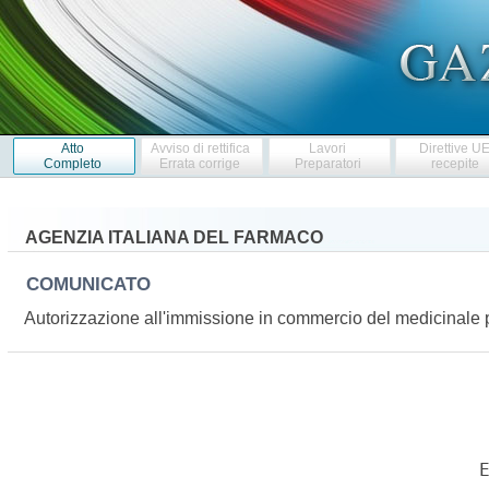
Atto
Avviso di rettifica
Lavori
Direttive U
Completo
Errata corrige
Preparatori
recepite
AGENZIA ITALIANA DEL FARMACO
COMUNICATO
Autorizzazione all'immissione in commercio del medicinal