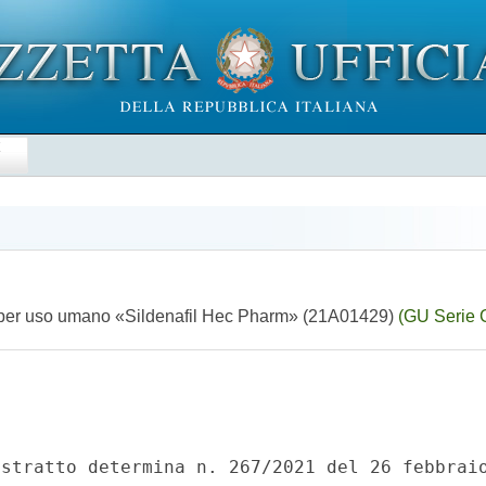
E
e per uso umano «Sildenafil Hec Pharm» (21A01429)
(GU Serie 