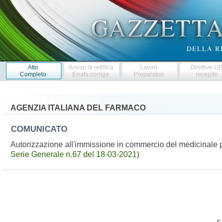
Atto
Avviso di rettifica
Lavori
Direttive U
Completo
Errata corrige
Preparatori
recepite
AGENZIA ITALIANA DEL FARMACO
COMUNICATO
Autorizzazione all'immissione in commercio del medicinale
Serie Generale n.67 del 18-03-2021)