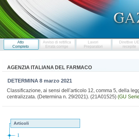
Atto
Avviso di rettifica
Lavori
Direttive U
Completo
Errata corrige
Preparatori
recepite
AGENZIA ITALIANA DEL FARMACO
DETERMINA
8 marzo 2021
Classificazione, ai sensi dell'articolo 12, comma 5, della 
centralizzata. (Determina n. 29/2021). (21A01525)
(GU Serie