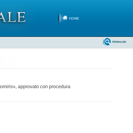
HOME
PERMALINK
ltomiris», approvato con procedura