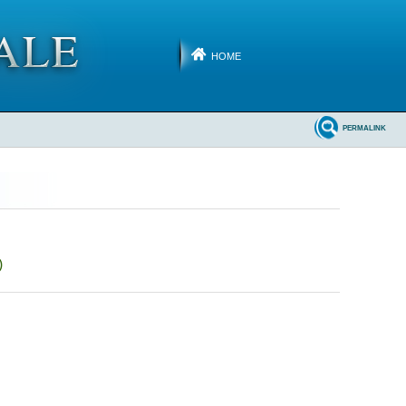
HOME
PERMALINK
)