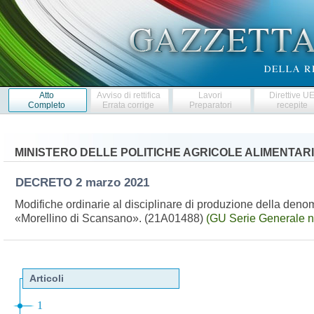
Atto
Avviso di rettifica
Lavori
Direttive U
Completo
Errata corrige
Preparatori
recepite
MINISTERO DELLE POLITICHE AGRICOLE ALIMENTARI
DECRETO
2 marzo 2021
Modifiche ordinarie al disciplinare di produzione della denomi
«Morellino di Scansano». (21A01488)
(GU Serie Generale n