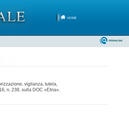
HOME
PERMALINK
izzazione, vigilanza, tutela,
016, n. 238, sulla DOC «Etna».