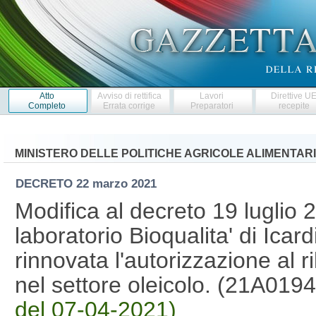
Atto
Avviso di rettifica
Lavori
Direttive U
Completo
Errata corrige
Preparatori
recepite
MINISTERO DELLE POLITICHE AGRICOLE ALIMENTARI
DECRETO
22 marzo 2021
Modifica al decreto 19 luglio 2
laboratorio Bioqualita' di Icar
rinnovata l'autorizzazione al ril
nel settore oleicolo. (21A019
del 07-04-2021)