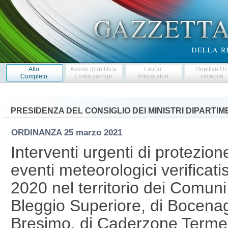
Atto
Avviso di rettifica
Lavori
Direttive U
Completo
Errata corrige
Preparatori
recepite
PRESIDENZA DEL CONSIGLIO DEI MINISTRI DIPARTI
ORDINANZA
25 marzo 2021
Interventi urgenti di protezion
eventi meteorologici verificatis
2020 nel territorio dei Comuni 
Bleggio Superiore, di Bocenag
Bresimo, di Caderzone Terme, 