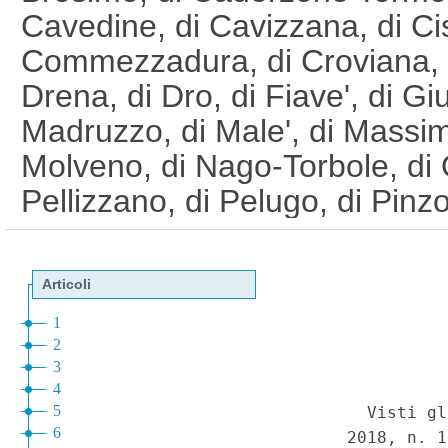
Cavedine, di Cavizzana, di Ci
Commezzadura, di Croviana, d
Drena, di Dro, di Fiave', di Giu
Madruzzo, di Male', di Massi
Molveno, di Nago-Torbole, di 
Pellizzano, di Pelugo, di Pinzo
Rumo, di Tenno, di Terzolas, d
Ville, di Vallelaghi e di Vermi
di Trento. (Ordinanza n. 757
Generale n.83 del 07-04-202