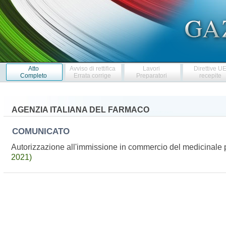
Atto
Avviso di rettifica
Lavori
Direttive U
Completo
Errata corrige
Preparatori
recepite
AGENZIA ITALIANA DEL FARMACO
COMUNICATO
Autorizzazione all'immissione in commercio del medicinal
2021)