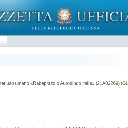
E
e per uso umano «Rabeprazolo Aurobindo Italia» (21A02269)
(GU