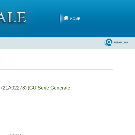
HOME
PERMALINK
». (21A02278)
(GU Serie Generale